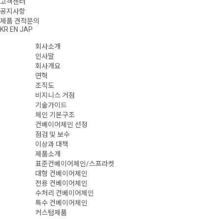
고객센터
공지사항
제품 견적문의
KR
EN
JAP
회사소개
인사말
회사개요
연혁
조직도
비지니스 거점
기술가이드
체인 기본구조
컨베이어체인 선정
점검 및 보수
이상과 대책
제품소개
표준컨베이어체인/스프라켓
대형 컨베이어체인
전용 컨베이어체인
수처리 컨베이어체인
특수 컨베이어체인
커스텀제품