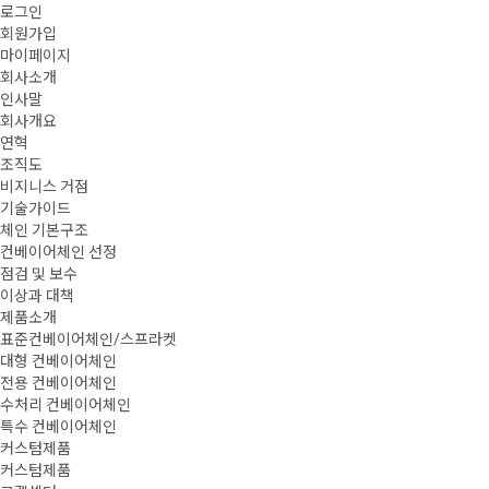
로그인
회원가입
마이페이지
회사소개
인사말
회사개요
연혁
조직도
비지니스 거점
기술가이드
체인 기본구조
컨베이어체인 선정
점검 및 보수
이상과 대책
제품소개
표준컨베이어체인/스프라켓
대형 컨베이어체인
전용 컨베이어체인
수처리 컨베이어체인
특수 컨베이어체인
커스텀제품
커스텀제품