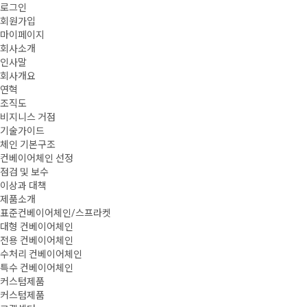
로그인
회원가입
마이페이지
회사소개
인사말
회사개요
연혁
조직도
비지니스 거점
기술가이드
체인 기본구조
컨베이어체인 선정
점검 및 보수
이상과 대책
제품소개
표준컨베이어체인/스프라켓
대형 컨베이어체인
전용 컨베이어체인
수처리 컨베이어체인
특수 컨베이어체인
커스텀제품
커스텀제품