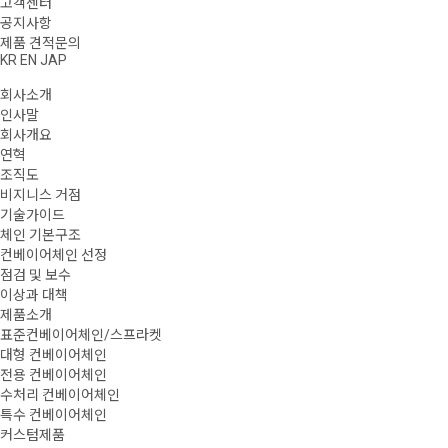
고객센터
공지사항
제품 견적문의
KR
EN
JAP
회사소개
인사말
회사개요
연혁
조직도
비지니스 거점
기술가이드
체인 기본구조
컨베이어체인 선정
점검 및 보수
이상과 대책
제품소개
표준컨베이어체인/스프라켓
대형 컨베이어체인
전용 컨베이어체인
수처리 컨베이어체인
특수 컨베이어체인
커스텀제품